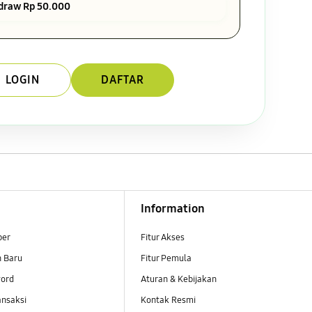
draw Rp 50.000
LOGIN
DAFTAR
Information
ber
Fitur Akses
n Baru
Fitur Pemula
ord
Aturan & Kebijakan
ansaksi
Kontak Resmi