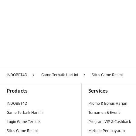
Layer Popup Close
INDOBET4D
>
Game Terbaik Hari Ini
>
Situs Game Resmi
Footer Navigation
Products
Services
INDOBET4D
Promo & Bonus Harian
Game Terbaik Hari Ini
Turnamen & Event
Login Game Terbaik
Program VIP & Cashback
Situs Game Resmi
Metode Pembayaran