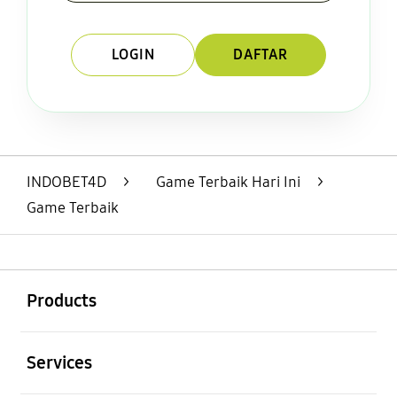
LOGIN
DAFTAR
Layer Popup Close
INDOBET4D
>
Game Terbaik Hari Ini
>
Game Terbaik
Buka
Footer Navigation
Products
Buka
Services
Buka