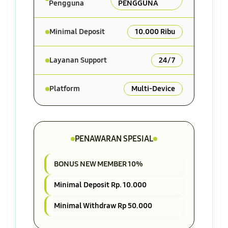
Pengguna
PENGGUNA
Minimal Deposit
10.000 Ribu
Layanan Support
24/7
Platform
Multi-Device
PENAWARAN SPESIAL
BONUS NEW MEMBER 10%
Minimal Deposit Rp. 10.000
Minimal Withdraw Rp 50.000