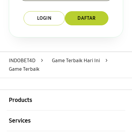
LOGIN
DAFTAR
Layer Popup Close
INDOBET4D
>
Game Terbaik Hari Ini
>
Game Terbaik
Buka
Footer Navigation
Products
Buka
Services
Buka