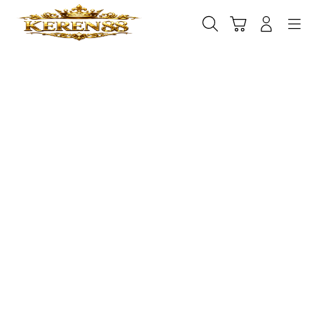
Skip
to
Cari
Troli
Login
Navigation
content