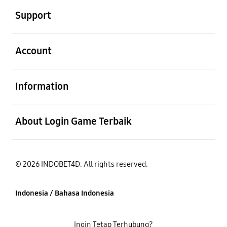
Support
Buka
Account
Buka
Information
Buka
About Login Game Terbaik
© 2026 INDOBET4D. All rights reserved.
Indonesia / Bahasa Indonesia
Ingin Tetap Terhubung?