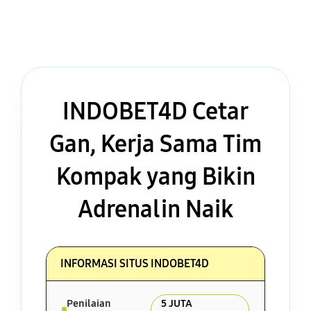
INDOBET4D Cetar
Gan, Kerja Sama Tim
Kompak yang Bikin
Adrenalin Naik
INFORMASI SITUS INDOBET4D
Penilaian
5 JUTA